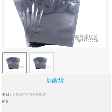
屏蔽袋
类别：
导电袋/导电膜/静电袋
简介：