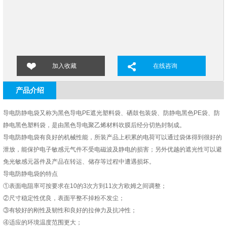
加入收藏
在线咨询
产品介绍
导电防静电袋
又称为黑色导电
PE遮光塑料袋、硒鼓包装袋、防静电黑色PE袋、防
静电黑色塑料袋，是由黑色导电聚乙烯材料吹膜后经分切热封制成。
导电防静电袋有良好的机械性能，所装产品上积累的电荷可以通过袋体得到很好的
泄放，能保护电子敏感元气件不受电磁波及静电的损害；另外优越的遮光性可以避
免光敏感元器件及产品在转运、储存等过程中遭遇损坏。
导电防静电袋的特点
①表面电阻率可按要求在10的3次方到11次方欧姆之间调整；
②尺寸稳定性优良，表面平整不掉粉不发尘；
③有较好的刚性及韧性和良好的拉伸力及抗冲性；
④适应的环境温度范围更大；